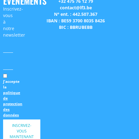
ÉVÉNEMENTS
+32 475 76 12 79
contact@lf3.be
Inscrivez-
N° ent. : 442.507.367
vous
IBAN : BE59 3700 8035 8426
à
BIC : BBRUBEBB
notre
newsletter
J’accepte
la
politique
de
protection
des
données
INSCRIVEZ-
VOUS
MAINTENANT