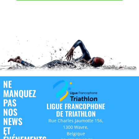
NE
MANQUEZ
PAS
LIGUE FRANCOPHONE
NOS
DE TRIATHLON
NEWS
Rue Charles Jaumotte 156,
1300 Wavre,
ET
Belgique