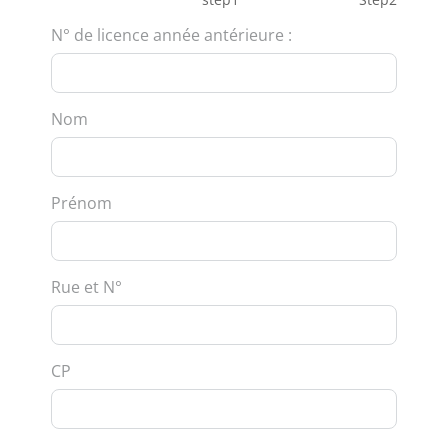
N° de licence année antérieure :
Nom
Prénom
Rue et N°
CP