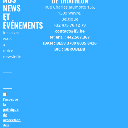
DE TRIATHLON
NEWS
Rue Charles Jaumotte 156,
1300 Wavre,
ET
Belgique
ÉVÉNEMENTS
+32 475 76 12 79
contact@lf3.be
Inscrivez-
N° ent. : 442.507.367
vous
IBAN : BE59 3700 8035 8426
à
BIC : BBRUBEBB
notre
newsletter
J’accepte
la
politique
de
protection
des