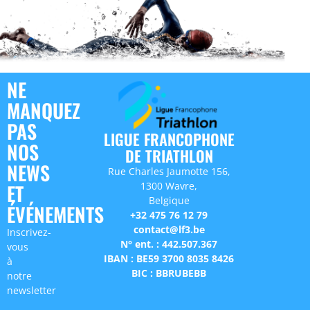
NE
MANQUEZ
PAS
LIGUE FRANCOPHONE
NOS
DE TRIATHLON
NEWS
Rue Charles Jaumotte 156,
1300 Wavre,
ET
Belgique
ÉVÉNEMENTS
+32 475 76 12 79
contact@lf3.be
Inscrivez-
N° ent. : 442.507.367
vous
IBAN : BE59 3700 8035 8426
à
BIC : BBRUBEBB
notre
newsletter