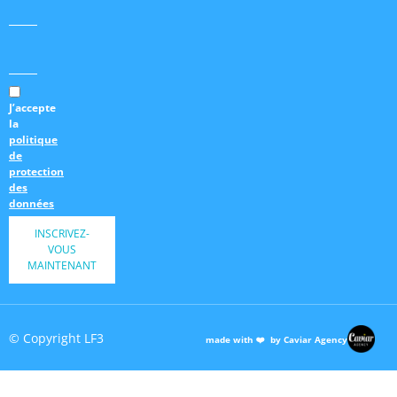
J’accepte
la
politique
de
protection
des
données
INSCRIVEZ-
VOUS
MAINTENANT
© Copyright LF3
made with ❤️ by Caviar Agency