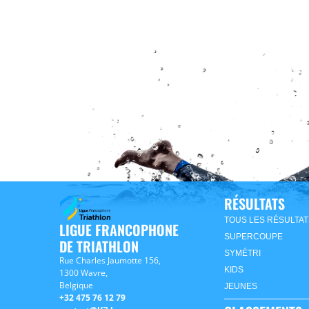
RÉSULTATS
TOUS LES RÉSULTAT
LIGUE FRANCOPHONE
SUPERCOUPE
DE TRIATHLON
SYMÉTRI
Rue Charles Jaumotte 156,
KIDS
1300 Wavre,
Belgique
JEUNES
+32 475 76 12 79