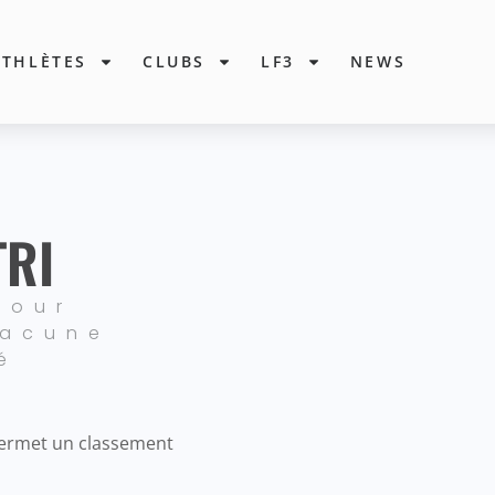
ATHLÈTES
CLUBS
LF3
NEWS
TRI
pour
hacune
é
 permet un classement