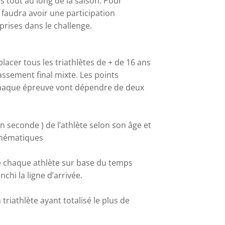
s tout au long de la saison. Pour
l faudra avoir une participation
rises dans le challenge.
lacer tous les triathlètes de + de 16 ans
assement final mixte. Les points
haque épreuve vont dépendre de deux
n seconde ) de l’athlète selon son âge et
thématiques
e chaque athlète sur base du t
emps
chi la ligne d’arrivée.
triathlète ayant totalisé le plus de