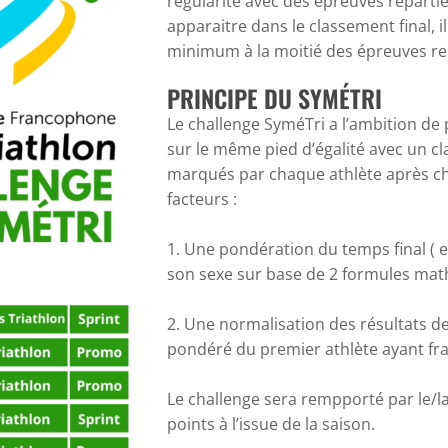
régularité avec des épreuves répartie
apparaitre dans le classement final, i
minimum à la moitié des épreuves rep
PRINCIPE DU SYMÉTRI
Le challenge SyméTri a l’ambition de p
sur le même pied d’égalité avec un cl
marqués par chaque athlète après c
facteurs :
1. Une pondération du temps final ( e
son sexe sur base de 2 formules ma
2. Une normalisation des résultats d
pondéré du premier athlète ayant fran
Le challenge sera rempporté par le/la 
points à l’issue de la saison.