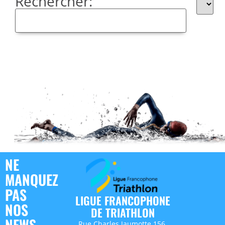
Rechercher:
NE
MANQUEZ
PAS
LIGUE FRANCOPHONE
NOS
DE TRIATHLON
NEWS
Rue Charles Jaumotte 156,