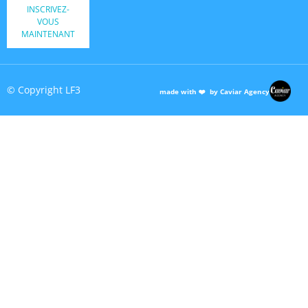
INSCRIVEZ-
VOUS
MAINTENANT
© Copyright LF3
made with ❤️ by Caviar Agency