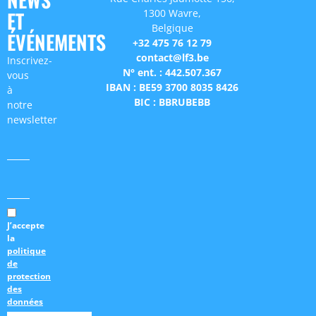
1300 Wavre,
ET
Belgique
ÉVÉNEMENTS
+32 475 76 12 79
contact@lf3.be
Inscrivez-
N° ent. : 442.507.367
vous
IBAN : BE59 3700 8035 8426
à
BIC : BBRUBEBB
notre
newsletter
J’accepte
la
politique
de
protection
des
données