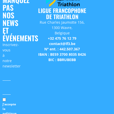
PAS
LIGUE FRANCOPHONE
NOS
DE TRIATHLON
NEWS
Rue Charles Jaumotte 156,
1300 Wavre,
ET
Belgique
ÉVÉNEMENTS
+32 475 76 12 79
contact@lf3.be
Inscrivez-
N° ent. : 442.507.367
vous
IBAN : BE59 3700 8035 8426
à
BIC : BBRUBEBB
notre
newsletter
J’accepte
la
politique