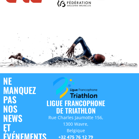
NE
MANQUEZ
PAS
LIGUE FRANCOPHONE
NOS
DE TRIATHLON
NEWS
Rue Charles Jaumotte 156,
1300 Wavre,
ET
Belgique
ÉVÉNEMENTS
+32 475 76 12 79