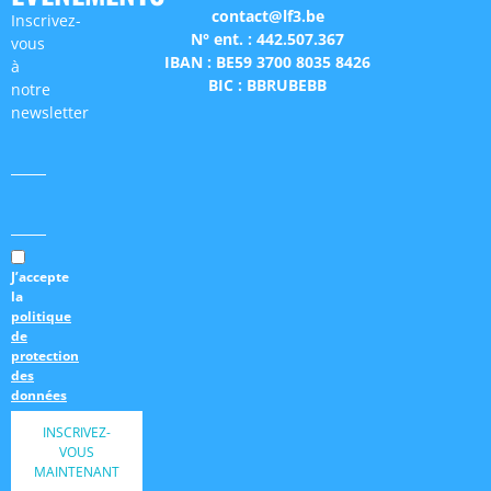
contact@lf3.be
Inscrivez-
N° ent. : 442.507.367
vous
IBAN : BE59 3700 8035 8426
à
BIC : BBRUBEBB
notre
newsletter
J’accepte
la
politique
de
protection
des
données
INSCRIVEZ-
VOUS
MAINTENANT