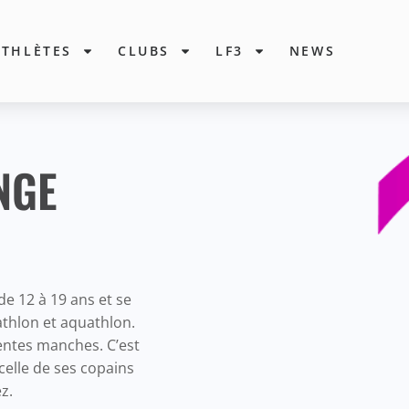
ATHLÈTES
CLUBS
LF3
NEWS
NGE
de 12 à 19 ans et se
athlon et aquathlon.
rentes manches. C’est
celle de ses copains
z.