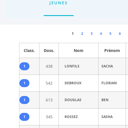
JEUNES
1
2
3
4
5
6
Class.
Doss.
Nom
Prénom
438
1
LONFILS
SACHA
542
1
DEBROUX
FLORIAN
613
1
DOUGLAS
BEN
345
1
ROSSEZ
SASHA