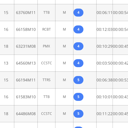
15
63760M11
00:06:11
00:00:5
TTB
M
4
16
66158M10
00:12:03
00:00:5
RCBT
M
4
18
63231M08
00:10:29
00:00:4
PMX
M
4
13
64560M13
00:03:50
00:00:4
CCSTC
M
4
15
66194M11
00:06:38
00:00:5
TTRS
M
5
16
61583M10
00:10:01
00:00:4
TTB
M
5
18
64486M08
00:11:22
00:00:4
CCSTC
M
5