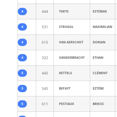
444
4
THEYS
ESTEBAN
531
4
STRUGGL
MAXIMILIAN
615
4
VAN AERSCHOT
DORIAN
322
4
VANDERBRACHT
ETHAN
445
5
KETTELS
CLÉMENT
545
5
BEFAYT
EZTËBE
611
5
PESTIAUX
BRIEUC