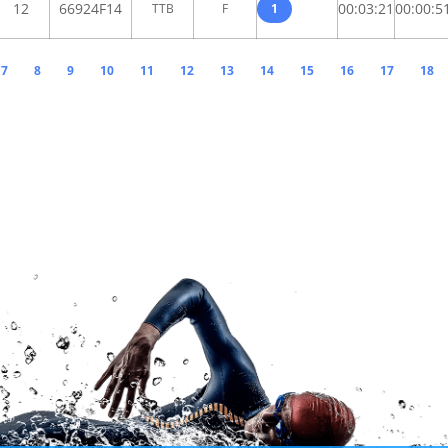
12
66924F14
00:03:21
00:00:5
TTB
F
1
7
8
9
10
11
12
13
14
15
16
17
18