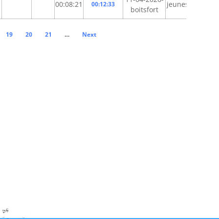
1
00:08:21
jeunesc
00:12:33
boitsfort
19
20
21
…
Next