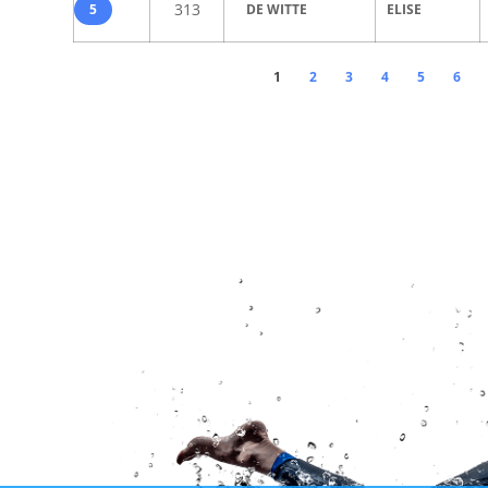
313
5
DE WITTE
ELISE
1
2
3
4
5
6