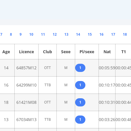
7
8
9
10
11
12
13
14
15
16
17
18
Age
Licence
Club
Sexe
Pl/sexe
Nat
T1
14
64857M12
00:05:59
00:00:4
OTT
M
1
16
64299M10
00:10:17
00:00:4
TTB
M
1
18
61421M08
00:10:31
00:00:4
OTT
M
1
13
67034M13
00:03:26
00:00:4
TTB
M
1