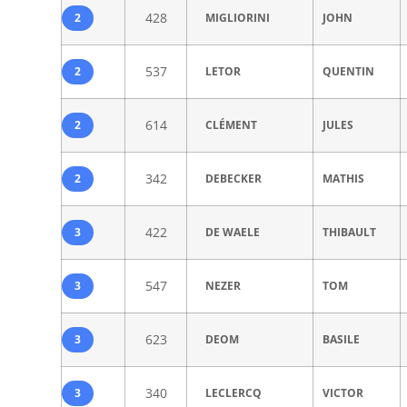
428
2
MIGLIORINI
JOHN
537
2
LETOR
QUENTIN
614
2
CLÉMENT
JULES
342
2
DEBECKER
MATHIS
422
3
DE WAELE
THIBAULT
547
3
NEZER
TOM
623
3
DEOM
BASILE
340
3
LECLERCQ
VICTOR