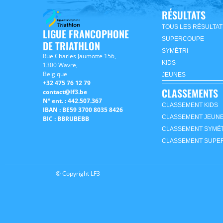
RÉSULTATS
TOUS LES RÉSULTAT
LIGUE FRANCOPHONE
SUPERCOUPE
DE TRIATHLON
SYMÉTRI
Rue Charles Jaumotte 156,
KIDS
1300 Wavre,
Belgique
JEUNES
+32 475 76 12 79
CLASSEMENTS
contact@lf3.be
N° ent. : 442.507.367
CLASSEMENT KIDS
IBAN : BE59 3700 8035 8426
CLASSEMENT JEUN
BIC : BBRUBEBB
CLASSEMENT SYMÉT
CLASSEMENT SUPE
© Copyright LF3