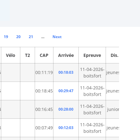
19
20
21
…
Next
Vélo
T2
CAP
Arrivée
Epreuve
Dis.
11-04-2026-
5
00:11:19
jeunesb
00:18:03
boitsfort
11-04-2026-
5
00:18:45
jeunesa
00:29:47
boitsfort
11-04-2026-
4
00:16:45
juniors
00:28:00
boitsfort
11-04-2026-
8
00:07:49
jeunesc
00:12:03
boitsfort