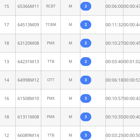
15
65366M11
00:06:00
00:00:4
RCBT
M
2
17
64513M09
00:11:32
00:00:4
TCBM
M
2
18
63120M08
00:10:27
00:00:4
PMX
M
2
13
64231M13
00:03:40
00:01:0
TTB
M
2
14
64998M12
00:06:18
00:00:5
OTT
M
3
16
61508M10
00:10:57
00:00:4
PMX
M
3
18
61311M08
00:10:35
00:00:4
PMX
M
3
12
66089M14
00:03:25
00:00:5
TTB
M
3