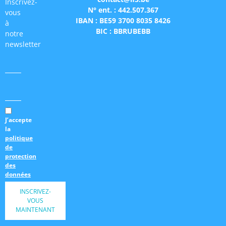
Inscrivez-
N° ent. : 442.507.367
vous
IBAN : BE59 3700 8035 8426
à
BIC : BBRUBEBB
notre
newsletter
J’accepte
la
politique
de
protection
des
données
INSCRIVEZ-
VOUS
MAINTENANT