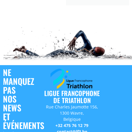
NE
MANQUEZ
PAS
LIGUE FRANCOPHONE
NOS
DE TRIATHLON
NEWS
Rue Charles Jaumotte 156,
1300 Wavre,
ET
Belgique
ÉVÉNEMENTS
+32 475 76 12 79
contact@lf3.be