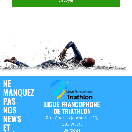
Envoyer
NE
MANQUEZ
PAS
LIGUE FRANCOPHONE
NOS
DE TRIATHLON
NEWS
Rue Charles Jaumotte 156,
1300 Wavre,
ET
Belgique