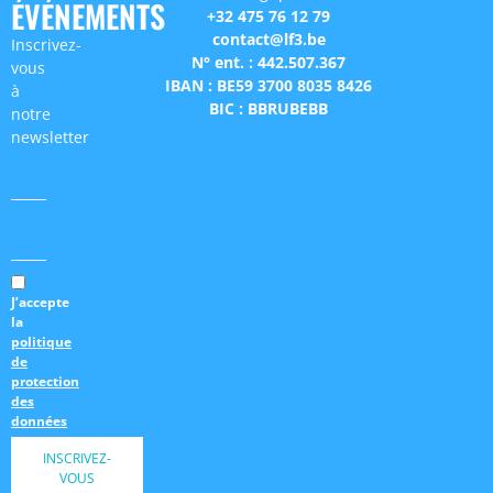
ÉVÉNEMENTS
+32 475 76 12 79
contact@lf3.be
Inscrivez-
N° ent. : 442.507.367
vous
IBAN : BE59 3700 8035 8426
à
BIC : BBRUBEBB
notre
newsletter
J’accepte
la
politique
de
protection
des
données
INSCRIVEZ-
VOUS