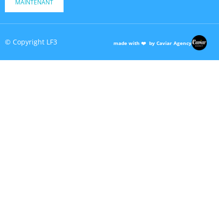
MAINTENANT
© Copyright LF3
made with ❤️ by Caviar Agency