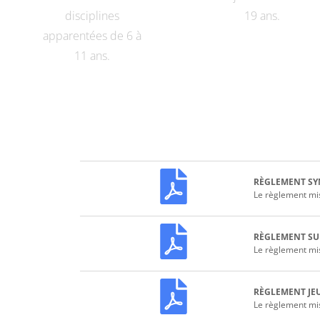
disciplines
19 ans.
apparentées de 6 à
11 ans.
RÈGLEMENT SY
Le règlement mis
RÈGLEMENT S
Le règlement mis
RÈGLEMENT JE
Le règlement mis