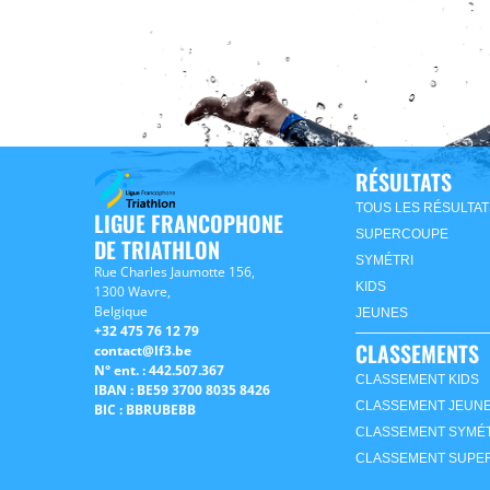
RÉSULTATS
TOUS LES RÉSULTAT
LIGUE FRANCOPHONE
SUPERCOUPE
DE TRIATHLON
SYMÉTRI
Rue Charles Jaumotte 156,
KIDS
1300 Wavre,
Belgique
JEUNES
+32 475 76 12 79
CLASSEMENTS
contact@lf3.be
N° ent. : 442.507.367
CLASSEMENT KIDS
IBAN : BE59 3700 8035 8426
CLASSEMENT JEUN
BIC : BBRUBEBB
CLASSEMENT SYMÉT
CLASSEMENT SUPE