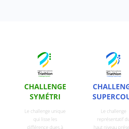
CHALLENGE
CHALLEN
SYMÉTRI
SUPERCO
Le challenge unique
Le challenge
qui lisse les
représentatif d
différence dues à
haut niveau prés