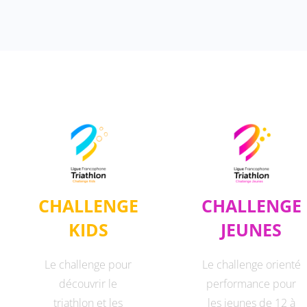
CHALLENGE
CHALLENGE
KIDS
JEUNES
Le challenge pour
Le challenge orienté
découvrir le
performance pour
triathlon et les
les jeunes de 12 à