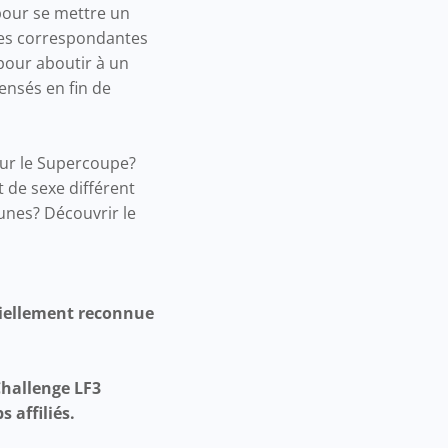
 pour se mettre un
uves correspondantes
 pour aboutir à un
ensés en fin de
sur le Supercoupe?
t de sexe différent
unes? Découvrir le
iciellement reconnue
Challenge LF3
 affiliés.