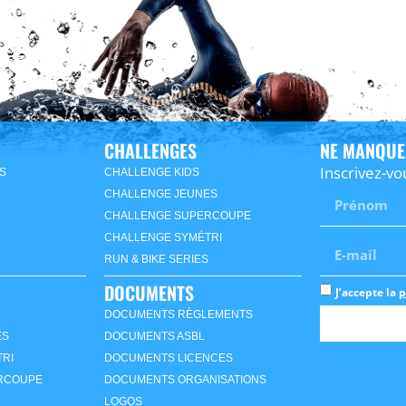
CHALLENGES
NE MANQUE
Inscrivez-vo
S
CHALLENGE KIDS
CHALLENGE JEUNES
CHALLENGE SUPERCOUPE
CHALLENGE SYMÉTRI
RUN & BIKE SERIES
DOCUMENTS
J’accepte la
p
DOCUMENTS RÈGLEMENTS
ES
DOCUMENTS ASBL
RI
DOCUMENTS LICENCES
RCOUPE
DOCUMENTS ORGANISATIONS
LOGOS