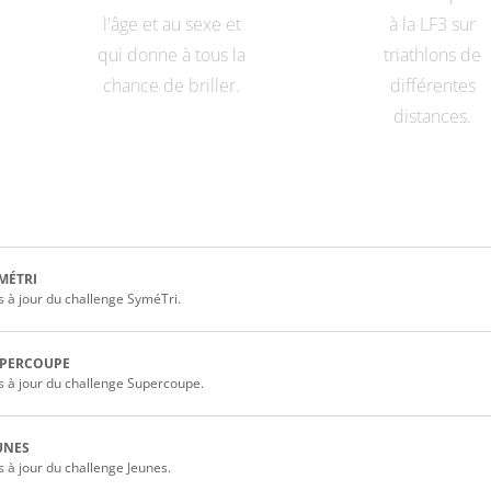
l'âge et au sexe et
à la LF3 sur
qui donne à tous la
triathlons de
chance de briller.
différentes
distances.
MÉTRI
 à jour du challenge SyméTri.
UPERCOUPE
 à jour du challenge Supercoupe.
UNES
 à jour du challenge Jeunes.