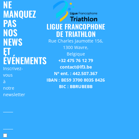
NE
MANQUEZ
PAS
LIGUE FRANCOPHONE
NOS
DE TRIATHLON
NEWS
Rue Charles Jaumotte 156,
1300 Wavre,
ET
Belgique
ÉVÉNEMENTS
+32 475 76 12 79
contact@lf3.be
Inscrivez-
N° ent. : 442.507.367
vous
IBAN : BE59 3700 8035 8426
à
BIC : BBRUBEBB
notre
newsletter