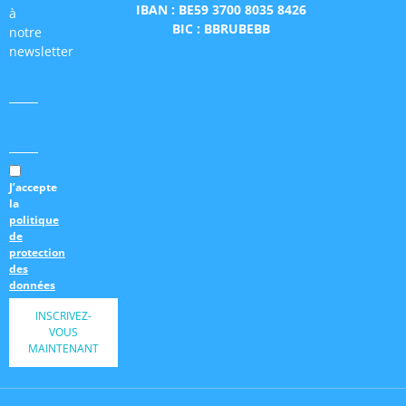
IBAN : BE59 3700 8035 8426
à
BIC : BBRUBEBB
notre
newsletter
J’accepte
la
politique
de
protection
des
données
INSCRIVEZ-
VOUS
MAINTENANT