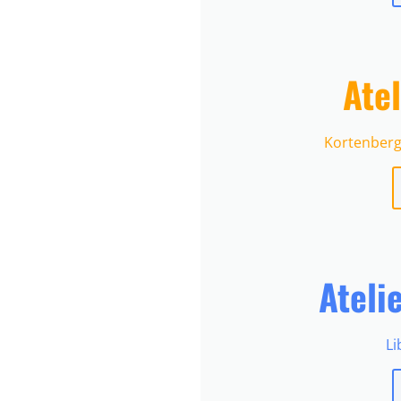
Ate
Kortenberg
Ateli
Li