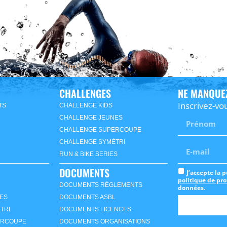
CHALLENGES
NE MANQUEZ
Inscrivez-vo
TS
CHALLENGE KIDS
CHALLENGE JEUNES
CHALLENGE SUPERCOUPE
CHALLENGE SYMÉTRI
RUN & BIKE SERIES
DOCUMENTS
J’accepte la 
politique de pr
DOCUMENTS RÈGLEMENTS
données.
ES
DOCUMENTS ASBL
TRI
DOCUMENTS LICENCES
ERCOUPE
DOCUMENTS ORGANISATIONS