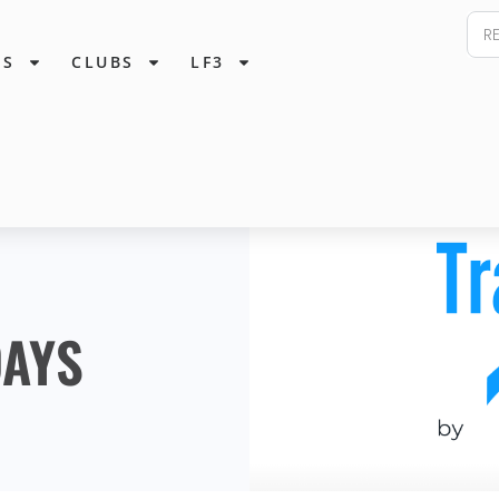
ES
CLUBS
LF3
DAYS