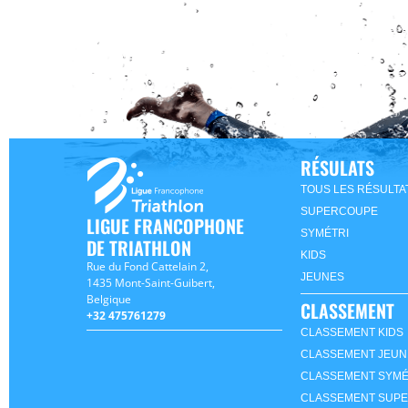
RÉSULATS
TOUS LES RÉSULTA
SUPERCOUPE
LIGUE FRANCOPHONE
SYMÉTRI
DE TRIATHLON
KIDS
Rue du Fond Cattelain 2,
JEUNES
1435 Mont-Saint-Guibert,
Belgique
CLASSEMENT
+32 475761279
CLASSEMENT KIDS
CLASSEMENT JEUN
CLASSEMENT SYMÉ
CLASSEMENT SUP