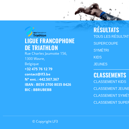
RÉSULTATS
TOUS LES RÉSULTAT
LIGUE FRANCOPHONE
SUPERCOUPE
DE TRIATHLON
SYMÉTRI
Rue Charles Jaumotte 156,
KIDS
1300 Wavre,
Belgique
JEUNES
+32 475 76 12 79
CLASSEMENTS
contact@lf3.be
N° ent. : 442.507.367
CLASSEMENT KIDS
IBAN : BE59 3700 8035 8426
CLASSEMENT JEUN
BIC : BBRUBEBB
CLASSEMENT SYMÉT
CLASSEMENT SUPE
© Copyright LF3