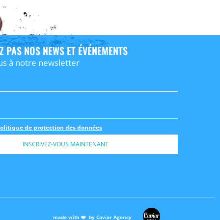
Z PAS NOS NEWS ET ÉVÉNEMENTS
us à notre newsletter
olitique de protection des données
INSCRIVEZ-VOUS MAINTENANT
made with ❤️ by Caviar Agency