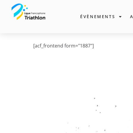
ÉVÈNEMENTS
[acf_frontend form="1887"]