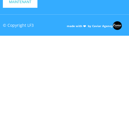
MAINTENANT
© Copyright LF3
made with ❤️ by Caviar Agency