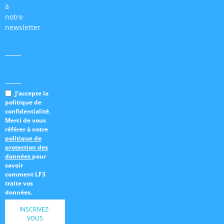
à
notre
newsletter
J’accepte la
politique de
confidentialité.
Merci de vous
référer à notre
politique de
protection des
données
pour
savoir
comment LF3
traite vos
données.
INSCRIVEZ-
VOUS