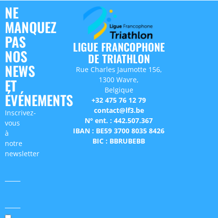
NE
MANQUEZ
PAS
LIGUE FRANCOPHONE
NOS
DE TRIATHLON
NEWS
Rue Charles Jaumotte 156,
1300 Wavre,
ET
Belgique
ÉVÉNEMENTS
+32 475 76 12 79
contact@lf3.be
Inscrivez-
N° ent. : 442.507.367
vous
IBAN : BE59 3700 8035 8426
à
BIC : BBRUBEBB
notre
newsletter