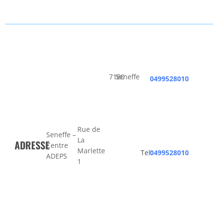
7180
Seneffe
0499528010
Rue de
Seneffe –
La
ADRESSE
Centre
Marlette
Tel:
0499528010
ADEPS
1