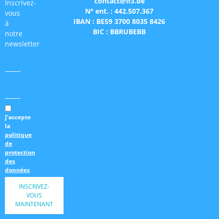
contact@lf3.be
Inscrivez-
N° ent. : 442.507.367
vous
IBAN : BE59 3700 8035 8426
à
BIC : BBRUBEBB
notre
newsletter
J’accepte
la
politique
de
protection
des
données
INSCRIVEZ-
VOUS
MAINTENANT