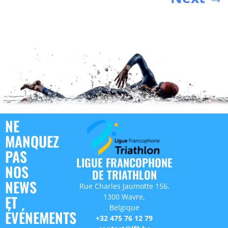
NE
MANQUEZ
PAS
LIGUE FRANCOPHONE
NOS
DE TRIATHLON
NEWS
Rue Charles Jaumotte 156,
1300 Wavre,
ET
Belgique
ÉVÉNEMENTS
+32 475 76 12 79