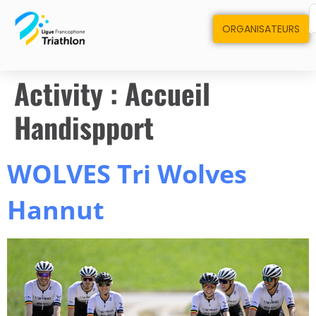
ORGANISATEURS
Activity :
Accueil
Handispport
WOLVES Tri Wolves
Hannut