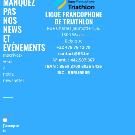
MANQUEZ
PAS
LIGUE FRANCOPHONE
NOS
DE TRIATHLON
NEWS
Rue Charles Jaumotte 156,
1300 Wavre,
ET
Belgique
ÉVÉNEMENTS
+32 475 76 12 79
contact@lf3.be
Inscrivez-
N° ent. : 442.507.367
vous
IBAN : BE59 3700 8035 8426
à
BIC : BBRUBEBB
notre
newsletter
J’accepte
la