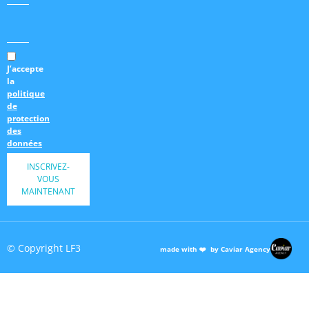
J’accepte
la
politique
de
protection
des
données
INSCRIVEZ-
VOUS
MAINTENANT
© Copyright LF3
made with ❤️ by Caviar Agency