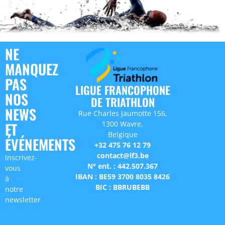
NE
MANQUEZ
PAS
LIGUE FRANCOPHONE
NOS
DE TRIATHLON
NEWS
Rue Charles Jaumotte 156,
1300 Wavre,
ET
Belgique
ÉVÉNEMENTS
+32 475 76 12 79
contact@lf3.be
Inscrivez-
N° ent. : 442.507.367
vous
IBAN : BE59 3700 8035 8426
à
BIC : BBRUBEBB
notre
newsletter