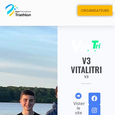
ORGANISATEURS
V3
VITALITRI
V3
Vister
le
site