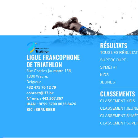
RÉSULTATS
TOUS LES RÉSULTAT
LIGUE FRANCOPHONE
SUPERCOUPE
DE TRIATHLON
SYMÉTRI
Rue Charles Jaumotte 156,
KIDS
1300 Wavre,
Belgique
JEUNES
+32 475 76 12 79
CLASSEMENTS
contact@lf3.be
N° ent. : 442.507.367
CLASSEMENT KIDS
IBAN : BE59 3700 8035 8426
CLASSEMENT JEUN
BIC : BBRUBEBB
CLASSEMENT SYMÉT
CLASSEMENT SUPE