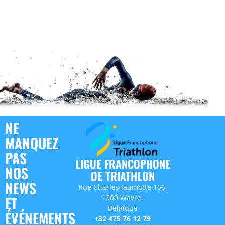
NE
MANQUEZ
PAS
LIGUE FRANCOPHONE
NOS
DE TRIATHLON
NEWS
Rue Charles Jaumotte 156,
1300 Wavre,
ET
Belgique
ÉVÉNEMENTS
+32 475 76 12 79