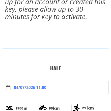
up for an account or created this
key, please allow up to 30
minutes for key to activate.
HALF
04/07/2026 11:00
km
m
km
21
1900
90