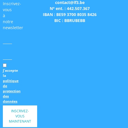
contact@lf3.be
Inscrivez-
N° ent. : 442.507.367
vous
IBAN : BE59 3700 8035 8426
à
BIC : BBRUBEBB
notre
newsletter
J’accepte
la
politique
de
protection
des
données
INSCRIVEZ-
VOUS
MAINTENANT