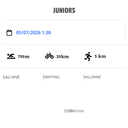
JUNIORS
05/07/2026 1:30
km
m
km
5
750
20
EAU VIVE
DRAFTING
VALLONNE
5575
Gedinne