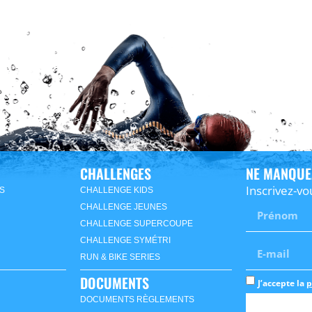
CHALLENGES
NE MANQUE
Inscrivez-vo
S
CHALLENGE KIDS
CHALLENGE JEUNES
CHALLENGE SUPERCOUPE
CHALLENGE SYMÉTRI
RUN & BIKE SERIES
DOCUMENTS
J’accepte la
p
DOCUMENTS RÈGLEMENTS