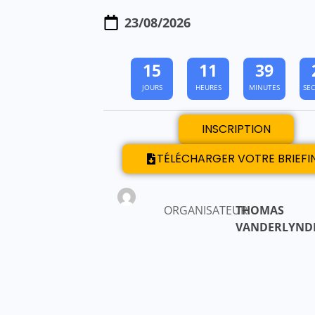
23/08/2026
1
5
1
1
3
9
JOURS
HEURES
MINUTES
SE
INSCRIPTION
TÉLÉCHARGER VOTRE BRIEFI
ORGANISATEUR:
THOMAS
VANDERLYND