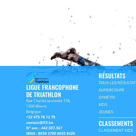
RÉSULTATS
TOUS LES RÉSULTAT
LIGUE FRANCOPHONE
SUPERCOUPE
DE TRIATHLON
SYMÉTRI
Rue Charles Jaumotte 156,
KIDS
1300 Wavre,
Belgique
JEUNES
+32 475 76 12 79
CLASSEMENTS
contact@lf3.be
N° ent. : 442.507.367
CLASSEMENT KIDS
IBAN : BE59 3700 8035 8426