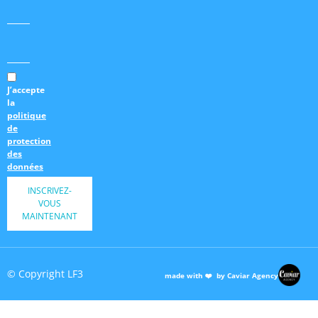
J’accepte
la
politique
de
protection
des
données
INSCRIVEZ-
VOUS
MAINTENANT
© Copyright LF3
made with ❤️ by Caviar Agency