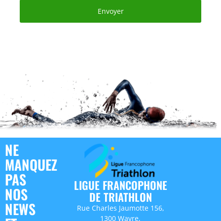
Envoyer
NE
MANQUEZ
PAS
LIGUE FRANCOPHONE
NOS
DE TRIATHLON
NEWS
Rue Charles Jaumotte 156,
1300 Wavre,