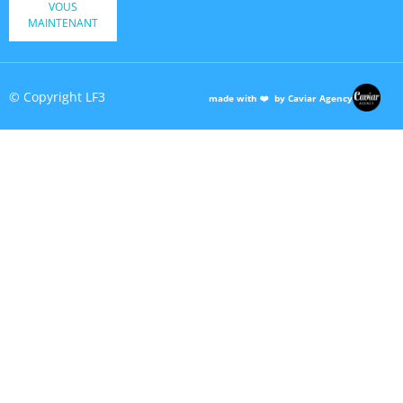
VOUS
MAINTENANT
© Copyright LF3
made with ❤️ by Caviar Agency