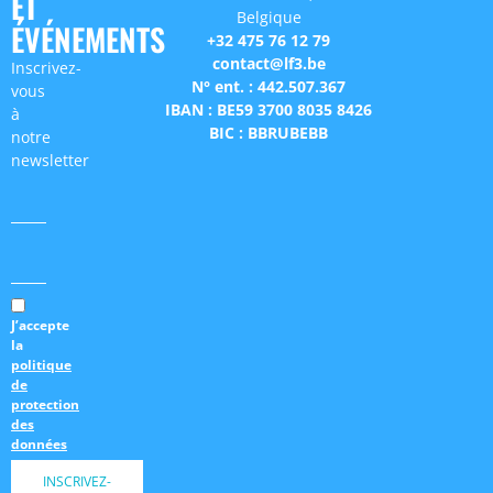
ET
Belgique
ÉVÉNEMENTS
+32 475 76 12 79
contact@lf3.be
Inscrivez-
N° ent. : 442.507.367
vous
IBAN : BE59 3700 8035 8426
à
BIC : BBRUBEBB
notre
newsletter
J’accepte
la
politique
de
protection
des
données
INSCRIVEZ-