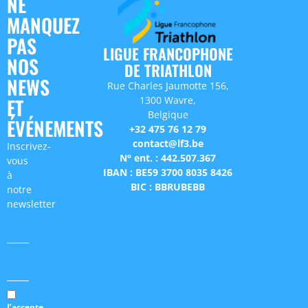
NE
MANQUEZ
PAS
LIGUE FRANCOPHONE
NOS
DE TRIATHLON
NEWS
Rue Charles Jaumotte 156,
1300 Wavre,
ET
Belgique
ÉVÉNEMENTS
+32 475 76 12 79
contact@lf3.be
Inscrivez-
N° ent. : 442.507.367
vous
IBAN : BE59 3700 8035 8426
à
BIC : BBRUBEBB
notre
newsletter
J’accepte