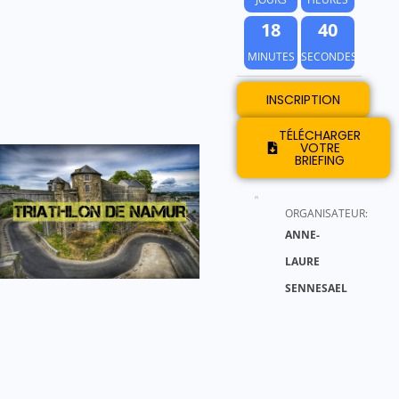
1
8
3
8
MINUTES
SECONDES
INSCRIPTION
TÉLÉCHARGER
VOTRE
BRIEFING
ORGANISATEUR:
ANNE-
LAURE
SENNESAEL