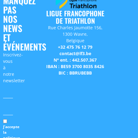
MANQUEZ
PAS
LIGUE FRANCOPHONE
NOS
DE TRIATHLON
NEWS
Rue Charles Jaumotte 156,
1300 Wavre,
ET
Belgique
ÉVÉNEMENTS
+32 475 76 12 79
contact@lf3.be
Inscrivez-
N° ent. : 442.507.367
vous
IBAN : BE59 3700 8035 8426
à
BIC : BBRUBEBB
notre
newsletter
J’accepte
la
politique